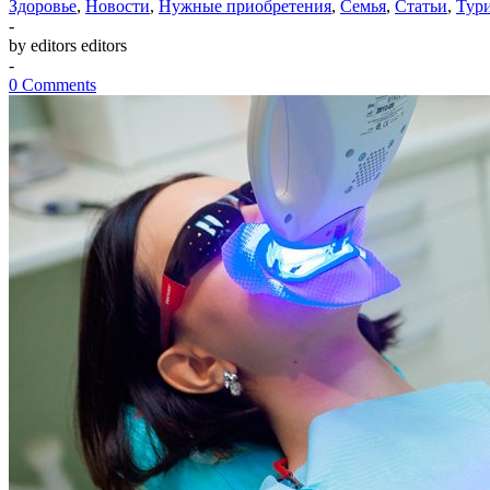
Здоровье
,
Новости
,
Нужные приобретения
,
Семья
,
Статьи
,
Тур
-
by editors editors
-
0 Comments