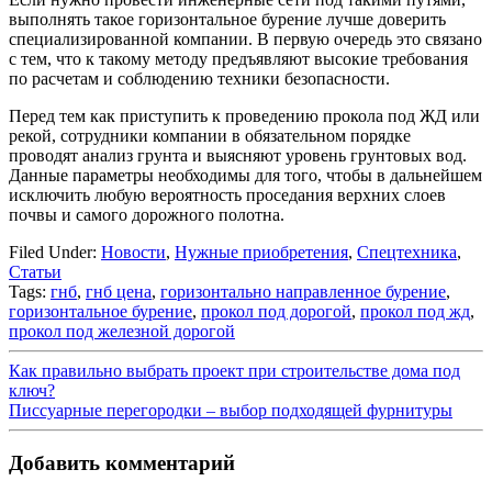
выполнять такое горизонтальное бурение лучше доверить
специализированной компании. В первую очередь это связано
с тем, что к такому методу предъявляют высокие требования
по расчетам и соблюдению техники безопасности.
Перед тем как приступить к проведению прокола под ЖД или
рекой, сотрудники компании в обязательном порядке
проводят анализ грунта и выясняют уровень грунтовых вод.
Данные параметры необходимы для того, чтобы в дальнейшем
исключить любую вероятность проседания верхних слоев
почвы и самого дорожного полотна.
Filed Under:
Новости
,
Нужные приобретения
,
Спецтехника
,
Статьи
Tags:
гнб
,
гнб цена
,
горизонтально направленное бурение
,
горизонтальное бурение
,
прокол под дорогой
,
прокол под жд
,
прокол под железной дорогой
Как правильно выбрать проект при строительстве дома под
ключ?
Писсуарные перегородки – выбор подходящей фурнитуры
Добавить комментарий