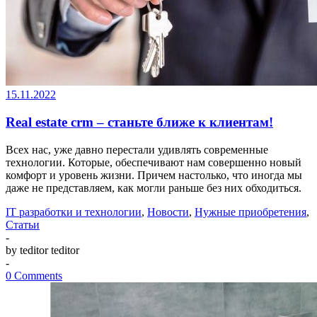
15.11.2022
Real estate crm – станьте ближе к клиентам!
Всех нас, уже давно перестали удивлять современные
технологии. Которые, обеспечивают нам совершенно новый
комфорт и уровень жизни. Причем настолько, что иногда мы
даже не представляем, как могли раньше без них обходиться.
IT разработки и технологии
,
Новости
,
Нужные приобретения
,
Статьи
-
by teditor teditor
-
0 Comments