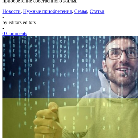
приобретение собственного жилья.
Новости
,
Нужные приобретения
,
Семья
,
Статьи
-
by editors editors
-
0 Comments