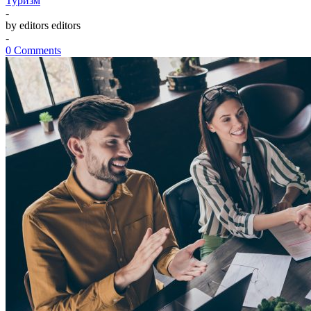
Туризм
-
by editors editors
-
0 Comments