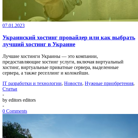
07.01.2023
Украинский хостинг провайдер или как выбрать
лучший хостинг в Украине
Лучшие хостинги Украины — это компании,
предоставляющие хостинг услуги, включая виртуальный
хостинг, виртуальные приватные сервера, выделенные
сервера, а также реселлинг и колокейшн.
IT разработки и технологии
,
Новости
,
Нужные приобретения
,
Статьи
-
by editors editors
-
0 Comments