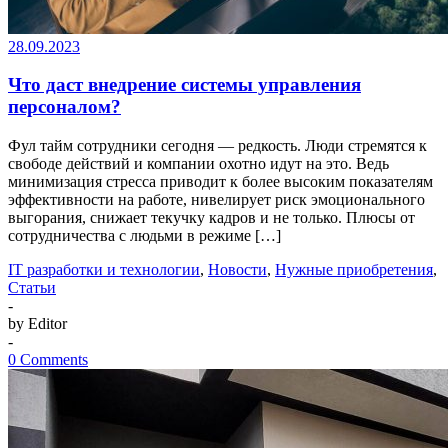
28.09.2023
Что даст внедрение системы управления
персоналом?
Фул тайм сотрудники сегодня — редкость. Люди стремятся к
свободе действий и компании охотно идут на это. Ведь
минимизация стресса приводит к более высоким показателям
эффективности на работе, нивелирует риск эмоционального
выгорания, снижает текучку кадров и не только. Плюсы от
сотрудничества с людьми в режиме […]
IT разработки и технологии
,
Новости
,
Нужные приобретения
,
Статьи
-
by Editor
-
0 Comments